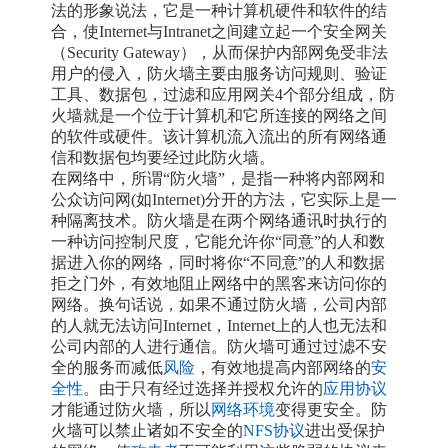
法的形象说法，它是一种计算机硬件和软件的结
合，使Internet与Intranet之间建立起一个安全网关
（Security Gateway），从而保护内部网免受非法
用户的侵入，防火墙主要由服务访问规则、验证
工具、数据包，过滤和应用网关4个部分组成，防
火墙就是一个位于计算机和它所连接的网络之间
的软件或硬件。该计算机流入流出的所有网络通
信和数据包均要经过此防火墙。
在网络中，所谓“防火墙”，是指一种将内部网和
公众访问网(如Internet)分开的方法，它实际上是一
种隔离技术。防火墙是在两个网络通讯时执行的
一种访问控制尺度，它能允许你“同意”的人和数
据进入你的网络，同时将你“不同意”的人和数据
拒之门外，有效地阻止网络中的黑客来访问你的
网络。换句话说，如果不通过防火墙，公司内部
的人就无法访问Internet，Internet上的人也无法和
公司内部的人进行通信。
防火墙可通过过滤不安
全的服务而减低
风险
，有效地提高内部网络的
安
全性
。由于只有经过选择并授权允许的
应用协议
才能通过防火墙，所以
网络环境
变得更安全。防
火墙可以禁止诸如不安全的
NFS协议
进出受保护