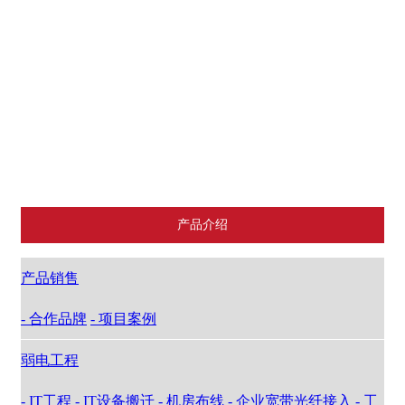
项目案例
工程实景图
IT外包
IT外包服务形式
IT安全
合作伙伴
产品介绍
产品销售
- 合作品牌
- 项目案例
弱电工程
- IT工程
- IT设备搬迁
- 机房布线
- 企业宽带光纤接入
- 工