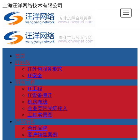
上海汪洋网络技术有限公司
首页
首
IT
弱
产
成
加
联
IT外包
IT外包服务形式
页
外
电
品
功
入
系
IT安全
弱电工程
IT工程
包
工
销
案
我
我
IT设备搬迁
机房布线
程
售
例
们
们
企业宽带光纤接入
工程实景图
产品销售
合作品牌
客户销售案例